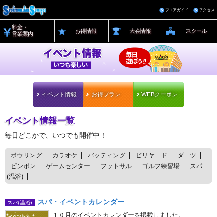
フロアガイド
アクセス
料金・
お得情報
大会情報
スクール
営業案内
イベント情報
お得プラン
WEBクーポン
イベント情報一覧
毎日どこかで、いつでも開催中！
ボウリング
カラオケ
バッティング
ビリヤード
ダーツ
ピンポン
ゲームセンター
フットサル
ゴルフ練習場
スパ
(温浴)
スパ・イベントカレンダー
スパ(温浴)
１０月のイベントカレンダーを掲載しました。