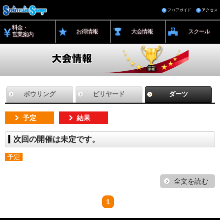
フロアガイド
アクセス
料金・
お得情報
大会情報
スクール
営業案内
ボウリング
ビリヤード
ダーツ
予定
結果
次回の開催は未定です。
予定
全文を読む
1